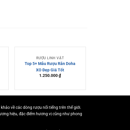
RƯỢU LINH VẬT
RƯỢU RẮ
Top 5+ Mẫu Rượu Rắn Doha
Rượu Rắn Chi
XO Đẹp Giá Tốt
Nhật 2025 Chí
1.250.000
₫
1.550.
Tố
 khảo về các dòng rượu nổi tiếng trên thế giới.
 thương hiệu, đặc điểm hương vị cũng như phong