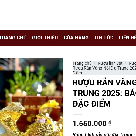
e chỉ là kênh giới thiệu thông tin các sản phẩm từ những công t
TRANG CHỦ
GIỚI THIỆU
CỬA HÀNG
TIN TỨC
LIÊN H
 nữ đang mang thai.
hông?
Trang chủ
\
Rượu linh vật
\
Rượ
Rượu Rắn Vàng Nội Địa Trung 202
Điểm
RƯỢU RẮN VÀNG
TRUNG 2025: BÁ
ĐẶC ĐIỂM
1.650.000
₫
Rượu hình rắn nội địa Trung
,