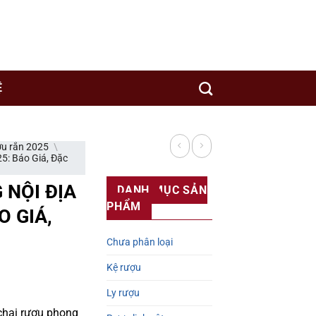
y sản xuất rượu uy tín trên thế giới.
Ệ
u rắn 2025
\
5: Báo Giá, Đặc
 NỘI ĐỊA
DANH MỤC SẢN
PHẨM
O GIÁ,
Chưa phân loại
Kệ rượu
Ly rượu
 chai rượu phong