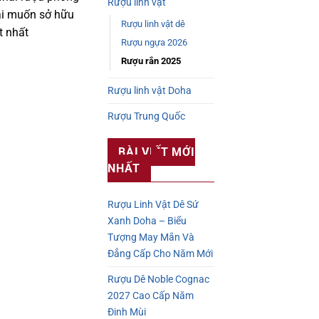
Rượu linh vật
ai muốn sở hữu
Rượu linh vật dê
t nhất
Rượu ngựa 2026
Rượu rắn 2025
Rượu linh vật Doha
Rượu Trung Quốc
BÀI VIẾT MỚI
NHẤT
Rượu Linh Vật Dê Sứ
Xanh Doha – Biểu
Tượng May Mắn Và
Đẳng Cấp Cho Năm Mới
Rượu Dê Noble Cognac
2027 Cao Cấp Năm
Đinh Mùi