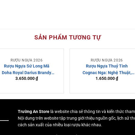
SẢN PHẨM TƯƠNG TỰ
RƯỢU NGỰA 2026
RƯỢU NGỰA 2026
Rượu Ngựa Sứ Long Mã
Rượu Ngựa Thuỷ Tinh
Doha Royal Darius Brandy
Cognac Nga: Nghệ Thuật,
3.650.000
₫
1.650.000
₫
XO Super Vip
Thông Số Và Mua Hàng
Chính Hãng
Trường An Store
là website chia sẻ thông tin và kiến thức tham
Nội dung trên website tập trung giới thiệu nguồn gốc, lịch sử
cách sản xuất của nhiều loại rượu khác nhau.