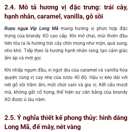
2.4. Mô tả hương vị đặc trưng: trái cây,
hạnh nhân, caramel, vanilla, gỗ sồi
Rượu ngựa Vip Long Mã
mang hương vị phức hợp đặc
trưng của brandy XO cao cấp. Khi mở chai, mùi thơm đầu
tiên tỏa ra là hương trái cây chín mọng như mận, quả sung,
nho khô. Tiếp theo là hương hạnh nhân rang, tạo cảm giác
ấm áp và mời gọi.
Khi nhấp ngụm đầu, vị ngọt dịu của caramel và vanilla hòa
quyện cùng vị cay nhẹ của rượu 40 độ. Hậu vị kéo dài với
nét gỗ sồi trầm ấm, một chút vani và gia vị. Kết cấu mượt
mà, không gắt cổ họng, thể hiện sự cân bằng của brandy
XO được ủ lâu năm.
2.5. Ý nghĩa thiết kế phong thủy: hình dáng
Long Mã, đế mây, nét vàng