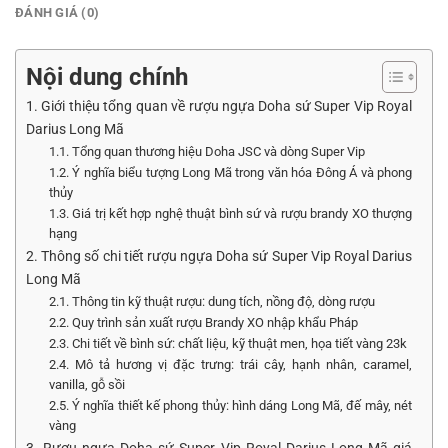
ĐÁNH GIÁ (0)
Nội dung chính
1. Giới thiệu tổng quan về rượu ngựa Doha sứ Super Vip Royal
Darius Long Mã
1.1. Tổng quan thương hiệu Doha JSC và dòng Super Vip
1.2. Ý nghĩa biểu tượng Long Mã trong văn hóa Đông Á và phong
thủy
1.3. Giá trị kết hợp nghệ thuật bình sứ và rượu brandy XO thượng
hạng
2. Thông số chi tiết rượu ngựa Doha sứ Super Vip Royal Darius
Long Mã
2.1. Thông tin kỹ thuật rượu: dung tích, nồng độ, dòng rượu
2.2. Quy trình sản xuất rượu Brandy XO nhập khẩu Pháp
2.3. Chi tiết về bình sứ: chất liệu, kỹ thuật men, họa tiết vàng 23k
2.4. Mô tả hương vị đặc trưng: trái cây, hạnh nhân, caramel,
vanilla, gỗ sồi
2.5. Ý nghĩa thiết kế phong thủy: hình dáng Long Mã, đế mây, nét
vàng