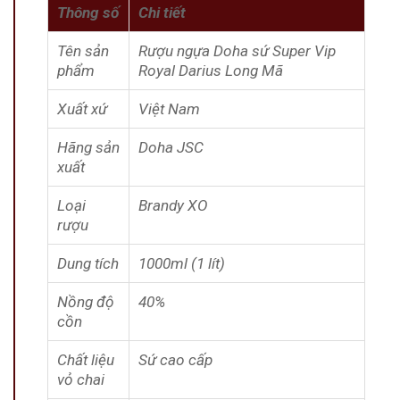
Thông số
Chi tiết
Tên sản
Rượu ngựa Doha sứ Super Vip
phẩm
Royal Darius Long Mã
Xuất xứ
Việt Nam
Hãng sản
Doha JSC
xuất
Loại
Brandy XO
rượu
Dung tích
1000ml (1 lít)
Nồng độ
40%
cồn
Chất liệu
Sứ cao cấp
vỏ chai