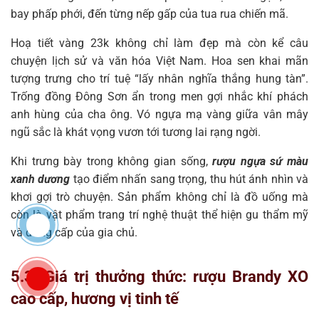
bay phấp phới, đến từng nếp gấp của tua rua chiến mã.
Hoạ tiết vàng 23k không chỉ làm đẹp mà còn kể câu
chuyện lịch sử và văn hóa Việt Nam. Hoa sen khai mãn
tượng trưng cho trí tuệ “lấy nhân nghĩa thắng hung tàn”.
Trống đồng Đông Sơn ẩn trong men gợi nhắc khí phách
anh hùng của cha ông. Vó ngựa mạ vàng giữa vân mây
ngũ sắc là khát vọng vươn tới tương lai rạng ngời.
Khi trưng bày trong không gian sống,
rượu ngựa sứ màu
xanh dương
tạo điểm nhấn sang trọng, thu hút ánh nhìn và
khơi gợi trò chuyện. Sản phẩm không chỉ là đồ uống mà
còn là vật phẩm trang trí nghệ thuật thể hiện gu thẩm mỹ
và đẳng cấp của gia chủ.
5.3. Giá trị thưởng thức: rượu Brandy XO
cao cấp, hương vị tinh tế