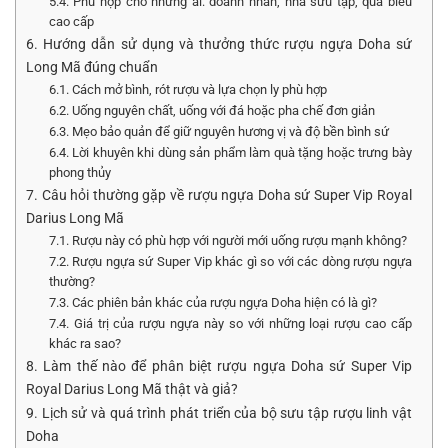
5.4. Phù hợp cho những ai: doanh nhân, nhà sưu tập, quà biếu
cao cấp
6. Hướng dẫn sử dụng và thưởng thức rượu ngựa Doha sứ
Long Mã đúng chuẩn
6.1. Cách mở bình, rót rượu và lựa chọn ly phù hợp
6.2. Uống nguyên chất, uống với đá hoặc pha chế đơn giản
6.3. Mẹo bảo quản để giữ nguyên hương vị và độ bền bình sứ
6.4. Lời khuyên khi dùng sản phẩm làm quà tặng hoặc trưng bày
phong thủy
7. Câu hỏi thường gặp về rượu ngựa Doha sứ Super Vip Royal
Darius Long Mã
7.1. Rượu này có phù hợp với người mới uống rượu mạnh không?
7.2. Rượu ngựa sứ Super Vip khác gì so với các dòng rượu ngựa
thường?
7.3. Các phiên bản khác của rượu ngựa Doha hiện có là gì?
7.4. Giá trị của rượu ngựa này so với những loại rượu cao cấp
khác ra sao?
8. Làm thế nào để phân biệt rượu ngựa Doha sứ Super Vip
Royal Darius Long Mã thật và giả?
9. Lịch sử và quá trình phát triển của bộ sưu tập rượu linh vật
Doha