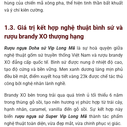
hùng của chiến mã xông pha, thể hiện tinh thần bất khuất
và ý chí kiên cường.
1.3. Giá trị kết hợp nghệ thuật bình sứ và
rượu brandy XO thượng hạng
Rượu ngựa Doha sứ Vip Long Mã
là sự hoà quyện giữa
nghệ thuật gốm sứ truyền thống Việt Nam và rượu brandy
XO đẳng cấp quốc tế. Bình sứ được nung ở nhiệt độ cao,
tạo độ cứng và bền vững. Men xanh dương láng mịn phủ
đều bề mặt, điểm xuyết hoạ tiết vàng 23k được chế tác thủ
công bởi nghệ nhân lành nghề.
Brandy XO bên trong trải qua quá trình ủ tối thiểu 6 năm
trong thùng gỗ sồi, tạo nên hương vị phức hợp từ trái cây,
hạnh nhân, caramel, vanilla đến gỗ sồi. Sự kết hợp này
biến
rượu ngựa sứ Super Vip Long Mã
thành tác phẩm
nghệ thuật toàn diện, vừa đẹp mắt, vừa chinh phục vị giác.