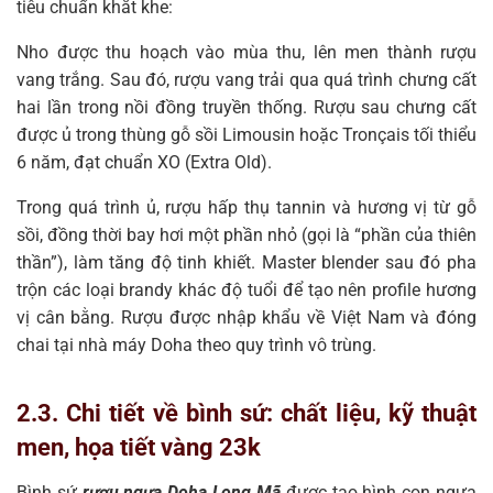
tiêu chuẩn khắt khe:
Nho được thu hoạch vào mùa thu, lên men thành rượu
vang trắng. Sau đó, rượu vang trải qua quá trình chưng cất
hai lần trong nồi đồng truyền thống. Rượu sau chưng cất
được ủ trong thùng gỗ sồi Limousin hoặc Tronçais tối thiểu
6 năm, đạt chuẩn XO (Extra Old).
Trong quá trình ủ, rượu hấp thụ tannin và hương vị từ gỗ
sồi, đồng thời bay hơi một phần nhỏ (gọi là “phần của thiên
thần”), làm tăng độ tinh khiết. Master blender sau đó pha
trộn các loại brandy khác độ tuổi để tạo nên profile hương
vị cân bằng. Rượu được nhập khẩu về Việt Nam và đóng
chai tại nhà máy Doha theo quy trình vô trùng.
2.3. Chi tiết về bình sứ: chất liệu, kỹ thuật
men, họa tiết vàng 23k
Bình sứ
rượu ngựa Doha Long Mã
được tạo hình con ngựa