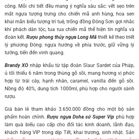
công. Mỗi chi tiết đều mang ý nghĩa sâu sắc: vết sẹo trên
mắt ngựa tượng trưng cho chiến mã anh hùng, hoa sen
khai mãn biểu tượng trí tuệ, trống đồng Đông Sơn gợi nhắc
khí phách dân tộc, tua rua chiến mã thể hiện tín nghĩa và
đoàn kết.
Rượu phong thủy ngựa Long Mã
thiết kế theo triết
lý phương Đông: ngựa hướng về phía trước, giữ vững lý
tưởng, tiến đến vinh quang.
Brandy XO
nhập khẩu từ tập đoàn Slaur Sardet của Pháp,
ủ tối thiểu 6 năm trong thùng gỗ sồi, mang hương vị phức
hợp từ trái cây, hạnh nhân, caramel, vanilla đến gỗ sồi.
Nồng độ 40%, dung tích 1000ml, phù hợp cho người sành
rượu.
Giá bán lẻ tham khảo 3.650.000 đồng cho một bộ sản
phẩm hoàn chỉnh.
Rượu ngựa Doha sứ Super Vip
phù hợp
làm quà biếu cao cấp cho đối tác kinh doanh, lãnh đạo,
khách hàng VIP trong dịp Tết, khai trương, sinh nhật. Sản