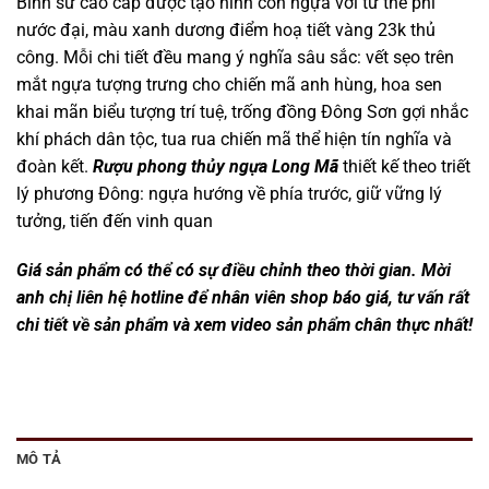
Bình sứ cao cấp được tạo hình con ngựa với tư thế phi
nước đại, màu xanh dương điểm hoạ tiết vàng 23k thủ
công. Mỗi chi tiết đều mang ý nghĩa sâu sắc: vết sẹo trên
mắt ngựa tượng trưng cho chiến mã anh hùng, hoa sen
khai mãn biểu tượng trí tuệ, trống đồng Đông Sơn gợi nhắc
khí phách dân tộc, tua rua chiến mã thể hiện tín nghĩa và
đoàn kết.
Rượu phong thủy ngựa Long Mã
thiết kế theo triết
lý phương Đông: ngựa hướng về phía trước, giữ vững lý
tưởng, tiến đến vinh quan
Giá sản phẩm có thể có sự điều chỉnh theo thời gian. Mời
anh chị liên hệ hotline để nhân viên shop báo giá, tư vấn rất
chi tiết về sản phẩm và xem video sản phẩm chân thực nhất!
MÔ TẢ