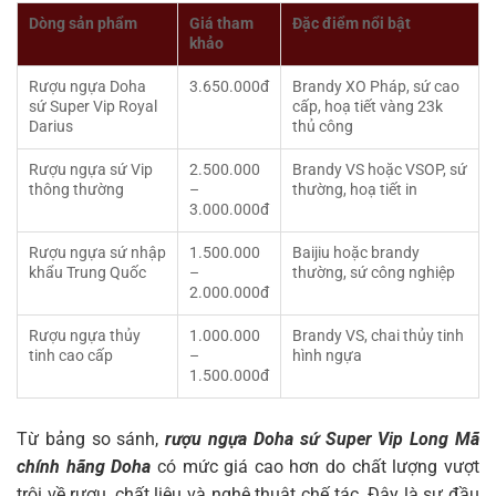
Dòng sản phẩm
Giá tham
Đặc điểm nổi bật
khảo
Rượu ngựa Doha
3.650.000đ
Brandy XO Pháp, sứ cao
sứ Super Vip Royal
cấp, hoạ tiết vàng 23k
Darius
thủ công
Rượu ngựa sứ Vip
2.500.000
Brandy VS hoặc VSOP, sứ
thông thường
–
thường, hoạ tiết in
3.000.000đ
Rượu ngựa sứ nhập
1.500.000
Baijiu hoặc brandy
khẩu Trung Quốc
–
thường, sứ công nghiệp
2.000.000đ
Rượu ngựa thủy
1.000.000
Brandy VS, chai thủy tinh
tinh cao cấp
–
hình ngựa
1.500.000đ
Từ bảng so sánh,
rượu ngựa Doha sứ Super Vip Long Mã
chính hãng Doha
có mức giá cao hơn do chất lượng vượt
trội về rượu, chất liệu và nghệ thuật chế tác. Đây là sự đầu