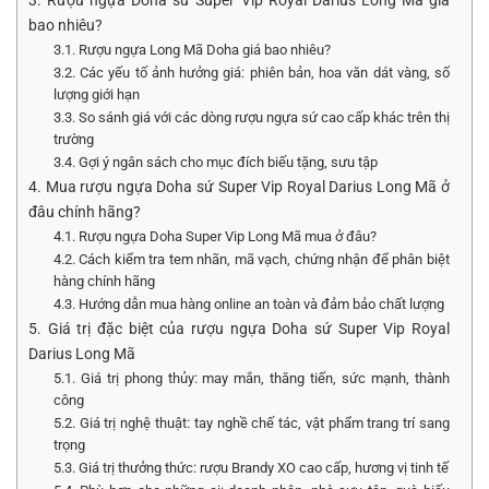
3. Rượu ngựa Doha sứ Super Vip Royal Darius Long Mã giá
bao nhiêu?
3.1. Rượu ngựa Long Mã Doha giá bao nhiêu?
3.2. Các yếu tố ảnh hưởng giá: phiên bản, hoa văn dát vàng, số
lượng giới hạn
3.3. So sánh giá với các dòng rượu ngựa sứ cao cấp khác trên thị
trường
3.4. Gợi ý ngân sách cho mục đích biếu tặng, sưu tập
4. Mua rượu ngựa Doha sứ Super Vip Royal Darius Long Mã ở
đâu chính hãng?
4.1. Rượu ngựa Doha Super Vip Long Mã mua ở đâu?
4.2. Cách kiểm tra tem nhãn, mã vạch, chứng nhận để phân biệt
hàng chính hãng
4.3. Hướng dẫn mua hàng online an toàn và đảm bảo chất lượng
5. Giá trị đặc biệt của rượu ngựa Doha sứ Super Vip Royal
Darius Long Mã
5.1. Giá trị phong thủy: may mắn, thăng tiến, sức mạnh, thành
công
5.2. Giá trị nghệ thuật: tay nghề chế tác, vật phẩm trang trí sang
trọng
5.3. Giá trị thưởng thức: rượu Brandy XO cao cấp, hương vị tinh tế