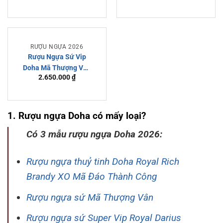
Thành Công
Super Vip
RƯỢU NGỰA 2026
Rượu Ngựa Sứ Vip
Doha Mã Thượng Vân
2.650.000
₫
Royal Darius – Tinh
Hoa Hội Tụ Linh Vật
Và Rượu Thượng
Hạng
1. Rượu ngựa Doha có mấy loại?
Có 3 mẫu rượu ngựa Doha 2026:
Rượu ngựa thuỷ tinh Doha Royal Rich
Brandy XO Mã Đáo Thành Công
Rượu ngựa sứ Mã Thượng Vân
Rượu ngựa sứ Super Vip Royal Darius