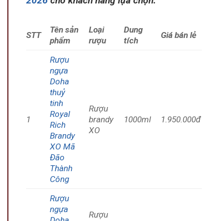
2026
cho khách hàng lựa chọn:
Tên sản
Loại
Dung
STT
Giá bán lẻ
phẩm
rượu
tích
Rượu
ngựa
Doha
thuỷ
tinh
Rượu
Royal
1
brandy
1000ml
1.950.000đ
Rich
XO
Brandy
XO Mã
Đão
Thành
Công
Rượu
ngựa
Rượu
Doha