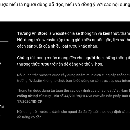
 được hiểu là người dùng đã đọc, hiểu và đồng ý với các nội dun
Trường An Store
là website chia sẻ thông tin và kiến thức tham
Nội dung trên website tập trung giới thiệu nguồn gốc, lịch sử
cách sản xuất của nhiều loại rượu khác nhau.
Chúng tôi mong muốn mang đến cho người đọc những thông tin h
y
thưởng thức rượu trở nên dễ dàng và thú vị hơn.
Nội dung trên website được xây dựng nhằm mục đích cung cấp thông tin
trường. Website không tổ chức bán lẻ đồ uống có cồn trực tiếp qua inter
Thông tin được đăng tải tuân thủ các quy định của pháp luật Việt Nam
chống tác hại của rượu, bia số 44/2019/QH14
và các văn bản pháp luật 
17/2020/NĐ-CP
.
ời
Nội dung trên website dành cho người đã đủ độ tuổi theo quy định của p
.
đồ uống có cồn.