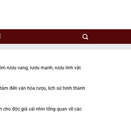
y sản xuất rượu uy tín trên thế giới.
Ệ
gồm rượu vang, rượu mạnh, rượu linh vật
âm đến văn hóa rượu, lịch sử hình thành
.
 cho độc giả cái nhìn tổng quan về các