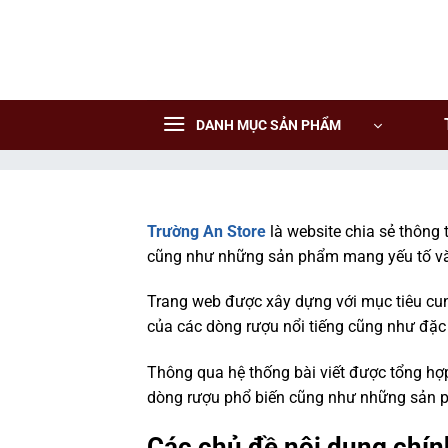
CẢNH BÁO!
Bỏ
qua
nội
truonganstore.com không mua bán rượu qua mạng internet, websit
dung
DANH MỤC SẢN PHẨM
Các sản phẩm rượu không dành cho người dưới 18 tuổi và phụ
Bạn có chắc chắn bạn muốn tiếp tục truy cập trang web hay k
Tôi dưới 18 tuổi
Tôi đã trên 18 tuổi
Trường An Store
là website chia sẻ thông 
cũng như những sản phẩm mang yếu tố văn 
Trang web được xây dựng với mục tiêu cu
của các dòng rượu nổi tiếng cũng như đặc
Thông qua hệ thống bài viết được tổng hợ
dòng rượu phổ biến cũng như những sản p
Các chủ đề nội dung chín