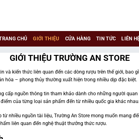
e chỉ là kênh giới thiệu thông tin các sản phẩm từ những công t
TRANG CHỦ
GIỚI THIỆU
CỬA HÀNG
TIN TỨC
LIÊN H
 nữ đang mang thai.
hông?
GIỚI THIỆU TRƯỜNG AN STORE
tin và kiến thức liên quan đến các dòng rượu trên thế giới, bao 
hóa – phong thủy thường xuất hiện trong nhiều dịp đặc biệt.
ng cấp nguồn thông tin tham khảo dành cho những người quan t
 điểm của từng loại sản phẩm đến từ nhiều quốc gia khác nhau
p từ nhiều nguồn tài liệu, Trường An Store mong muốn mang đến
hẩm liên quan đến nghệ thuật thưởng thức rượu.
h