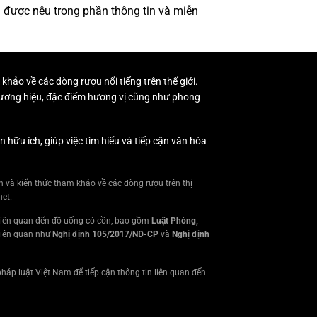
g được nêu trong phần thông tin và miễn
 khảo về các dòng rượu nổi tiếng trên thế giới.
 thương hiệu, đặc điểm hương vị cũng như phong
ữu ích, giúp việc tìm hiểu và tiếp cận văn hóa
 và kiến thức tham khảo về các dòng rượu trên thị
net.
 liên quan đến đồ uống có cồn, bao gồm
Luật Phòng,
liên quan như
Nghị định 105/2017/NĐ-CP
và
Nghị định
háp luật Việt Nam để tiếp cận thông tin liên quan đến