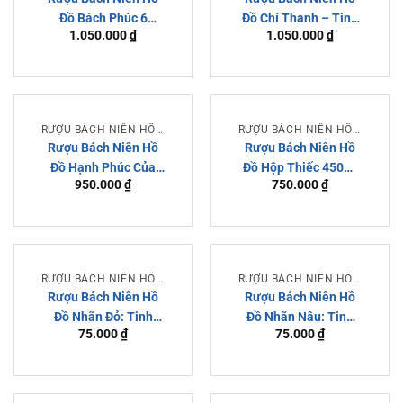
Đồ Bách Phúc 6
Đồ Chí Thanh – Tinh
1.050.000
₫
1.050.000
₫
Trung Quốc
Hoa Baijiu Truyền
Thống Trung Hoa
RƯỢU BÁCH NIÊN HỒ ĐỒ
RƯỢU BÁCH NIÊN HỒ ĐỒ
Rượu Bách Niên Hồ
Rượu Bách Niên Hồ
Đồ Hạnh Phúc Của
Đồ Hộp Thiếc 450ml
950.000
₫
750.000
₫
Trung Quốc
Trung Quốc
RƯỢU BÁCH NIÊN HỒ ĐỒ
RƯỢU BÁCH NIÊN HỒ ĐỒ
Rượu Bách Niên Hồ
Rượu Bách Niên Hồ
Đồ Nhãn Đỏ: Tinh
Đồ Nhãn Nâu: Tinh
75.000
₫
75.000
₫
Hoa Baijiu Cao Cấp
Hoa Baijiu Truyền
Từ Quý Châu
Thống Từ Quý Châu