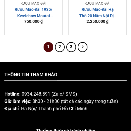
RƯỢU MAO ĐÀI
RƯỢU MAO ĐÀI
Rượu Mao Đài 1935/
Rượu Mao Đài Hạ
Kweichow Moutai
Thổ 20 Năm Nội Địa
750.000
₫
2.250.000
₫
1935
Trung Loại Ngon
1
2
3
THÔNG TIN THAM KHẢO
Hotline
: 0934.248.591 (Zalo/ SMS)
Giờ làm việc
: 8h30 - 21h30 (tất cả các ngày trong tuần)
Địa chỉ
: Hà Nội/ Thành phố Hồ Chí Minh
Thưởng thức có trách nhiệm