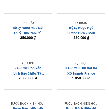
LY RƯỢU
LY RƯỢU
Bộ Ly Rượu Mao Đài
Bộ Ly Rượu Ngũ
Thuỷ Tinh Cao Cấp
Lương Dịch 7 Món
350.000
₫
380.000
₫
Chính Hãng
Thuỷ Tinh
KỆ RƯỢU
KỆ RƯỢU
HẾT HÀNG
Kệ Rượu Con Rắn
Kệ Rượu Linh Vật Dê
Linh Bảo Chiêu Tài
XO Brandy France
2.050.000
₫
1.950.000
₫
700ml Chính Hãng
Giá Tốt
RƯỢU BÁCH NIÊN HỒ ĐỒ
RƯỢU BÁCH NIÊN HỒ ĐỒ
Rượu Bách Niên Hồ
Rượu Bách Niên Hồ