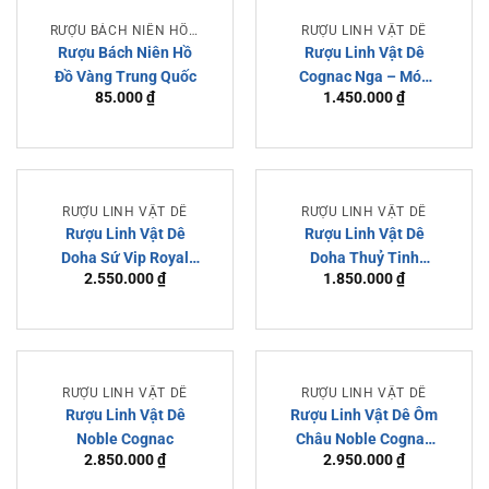
RƯỢU BÁCH NIÊN HỒ ĐỒ
RƯỢU LINH VẬT DÊ
Rượu Bách Niên Hồ
Rượu Linh Vật Dê
Đồ Vàng Trung Quốc
Cognac Nga – Món
85.000
₫
1.450.000
₫
Quà Độc Đáo Xứ Sở
Bạch Dương
RƯỢU LINH VẬT DÊ
RƯỢU LINH VẬT DÊ
Rượu Linh Vật Dê
Rượu Linh Vật Dê
Doha Sứ Vip Royal
Doha Thuỷ Tinh
2.550.000
₫
1.850.000
₫
Darius – Chính Hãng
Royal Rich Brandy XO
Doha JSC
Chính Hãng
RƯỢU LINH VẬT DÊ
RƯỢU LINH VẬT DÊ
Rượu Linh Vật Dê
Rượu Linh Vật Dê Ôm
Noble Cognac
Châu Noble Cognac
2.850.000
₫
2.950.000
₫
Hors d’Age – Chính
Hãng Pháp