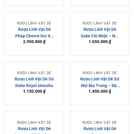
RƯỢU LINH VẬT DÊ
RƯỢU LINH VẬT DÊ
Rượu Linh Vật Dê
Rượu Linh Vật Dê
Pháp Chevre Dor XO
Sake Cối Nhật – Nét
2.950.000
₫
1.650.000
₫
Extra Elegance –
Đẹp Văn Hoá Nhật
Mẫu Rượu Dê Cao
Bản
Cấp 2027
RƯỢU LINH VẬT DÊ
RƯỢU LINH VẬT DÊ
Rượu Linh Vật Dê Sứ
Rượu Linh Vật Dê Sứ
Doha Royal Umeshu
Nội Địa Trung – Đặc
1.150.000
₫
1.450.000
₫
Trưng Văn Hoá Trung
Hoa
RƯỢU LINH VẬT DÊ
RƯỢU LINH VẬT DÊ
Rượu Linh Vật Dê
Rượu Linh Vật Dê