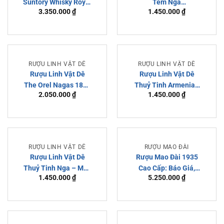
Suntory Whisky Royal
Tem Nga
3.350.000
₫
1.450.000
₫
– Đặc Trưng Văn Hoá
Shahnazaryan
Nhật Bản
RƯỢU LINH VẬT DÊ
RƯỢU LINH VẬT DÊ
Rượu Linh Vật Dê
Rượu Linh Vật Dê
The Orel Nagas 1871
Thuỷ Tinh Armenian
2.050.000
₫
1.450.000
₫
Rare Barrel
– Chính Hãng
RƯỢU LINH VẬT DÊ
RƯỢU MAO ĐÀI
Rượu Linh Vật Dê
Rượu Mao Đài 1935
Thuỷ Tinh Nga – Món
Cao Cấp: Báo Giá,
1.450.000
₫
5.250.000
₫
Quà Từ Xứ Sở Bạch
Đặc Điểm, Nơi Bán
Dương