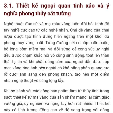
3.1. Thiết kế ngoại quan tinh xảo và ý
nghĩa phong thủy cát tường
Nghệ thuật đúc sứ và mạ màu vàng luôn đòi hỏi trình độ
tay nghề cực cao từ các nghệ nhân. Chú dê vàng của chai
rượu được tạo hình đứng hiên ngang trên một khối đá
phong thủy vững chãi. Từng đường nét cơ bắp cuồn cuộn,
bộ lông bờm mềm mại và đôi sừng dê cong vút uy nghi
đều được chạm khắc nổi vô cùng sinh động, toát lên thần
thái tự tin và khí chất dũng cảm của người dẫn đầu. Lớp
men vàng óng ánh bên ngoài có khả năng phản quang rực
rỡ dưới ánh sáng đèn phòng khách, tạo nên một điểm
nhấn nghệ thuật vô cùng lộng lẫy.
Khi so sánh với các dòng sản phẩm làm từ thủy tinh trong
suốt, thiết kế sứ mạ vàng của sản phẩm mang lại cảm giác
vương giả, uy nghiêm và nặng tay hơn rất nhiều. Thiết kế
này có tính tương đồng cao về độ sang trọng với dòng