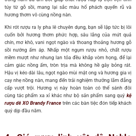
túy từ gỗ sồi, mang lại sắc màu hổ phách quyến rũ và
hương thơm vô cùng nồng nàn.
Khi rót rượu ra ly pha lê chuyên dụng, bạn sẽ lập tức bị lôi
cuốn bởi hương thơm phức hợp, sâu lắng của mứt quả
chín, mơ khô, vani ngọt ngào và thoang thoảng hương gỗ
sồi nướng ấm áp. Nhấp một ngụm rượu nhỏ, chất rượu
mềm mượt như nhung lan tỏa đều khắp vòm họng, để lại
cảm giác nồng ấm, tròn trịa mà không hề gây bỏng rát.
Hậu vị kéo dài lâu, ngọt ngào mùi mật ong và hương gia vị
cay nhẹ nồng nàn, mang đến trải nghiệm thưởng lãm đẳng
cấp vượt trội. Hương vị này hoàn toàn có thể sánh đôi
cùng tác phẩm xa xỉ khác như bộ sản phẩm sang quý
kệ
rượu dê XO Brandy France
trên các bàn tiệc đón tiếp khách
quý dịp đầu năm.