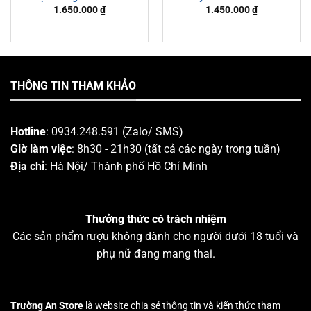
1.650.000
₫
1.450.000
₫
Giá, Đặc Điểm
Hoa Linh Vật, Nghệ
Thuật và Phong Thủy
Đón Năm Bính Ngọ
2026
THÔNG TIN THAM KHẢO
Hotline
: 0934.248.591 (Zalo/ SMS)
Giờ làm việc
: 8h30 - 21h30 (tất cả các ngày trong tuần)
Địa chỉ
: Hà Nội/ Thành phố Hồ Chí Minh
Thưởng thức có trách nhiệm
Các sản phẩm rượu không dành cho người dưới 18 tuổi và
phụ nữ đang mang thai.
Trường An Store
là website chia sẻ thông tin và kiến thức tham