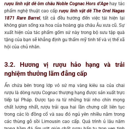
rượu linh vật dê ôm châu Noble Cognac Hors d’Age
hay tác
phẩm nghệ thuật cao cấp
rượu linh vật dê The Orel Nagas
1871 Rare Barrel
, tất cả đều hướng đến việc tái hiện lại
không gian sống xa hoa của hoàng gia châu Âu xưa cũ. Sự
xuất hiện của tác phẩm gốm sứ này trong bộ sưu tập quà
tặng của bạn sẽ khẳng định gu thẩm mỹ tinh tế và vị thế xã
hội của chủ nhân.
3.2. Hương vị rượu hảo hạng và trải
nghiệm thưởng lãm đẳng cấp
Ẩn chứa bên trong lớp vỏ sứ mạ vàng kiêu sa của chai
rượu là dòng rượu Cognac thượng hạng được sản xuất trực
tiếp tại Pháp. Được tạo ra từ những trái nho chín mọng
chất lượng nhất, rượu trải qua hai lần chưng cất liên tục
trong các lò đồng cổ và sau đó ngủ yên nhiều năm trong
các thùng gỗ sồi Limousin cao cấp. Quá trình ủ lâu năm
trong hầm đá ẩm ướt giúp chất rượu hấp tụ trọn vẹn tinh