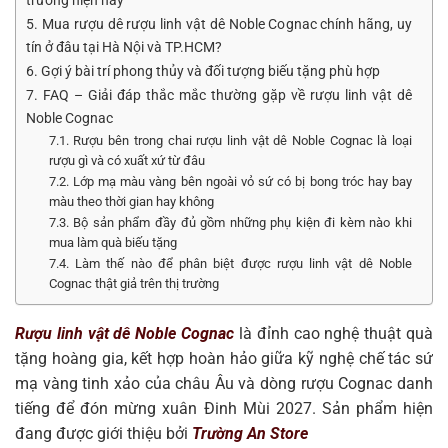
trường hiện nay
5. Mua rượu dê rượu linh vật dê Noble Cognac chính hãng, uy
tín ở đâu tại Hà Nội và TP.HCM?
6. Gợi ý bài trí phong thủy và đối tượng biếu tặng phù hợp
7. FAQ – Giải đáp thắc mắc thường gặp về rượu linh vật dê
Noble Cognac
7.1. Rượu bên trong chai rượu linh vật dê Noble Cognac là loại
rượu gì và có xuất xứ từ đâu
7.2. Lớp mạ màu vàng bên ngoài vỏ sứ có bị bong tróc hay bay
màu theo thời gian hay không
7.3. Bộ sản phẩm đầy đủ gồm những phụ kiện đi kèm nào khi
mua làm quà biếu tặng
7.4. Làm thế nào để phân biệt được rượu linh vật dê Noble
Cognac thật giả trên thị trường
Rượu linh vật dê Noble Cognac
là đỉnh cao nghệ thuật quà
tặng hoàng gia, kết hợp hoàn hảo giữa kỹ nghệ chế tác sứ
mạ vàng tinh xảo của châu Âu và dòng rượu Cognac danh
tiếng để đón mừng xuân Đinh Mùi 2027. Sản phẩm hiện
đang được giới thiệu bởi
Trường An Store