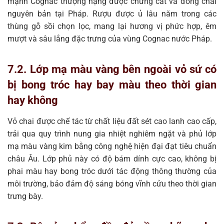
mạnh Cognac thượng hạng được chưng cất và đóng chai
nguyên bản tại Pháp. Rượu được ủ lâu năm trong các
thùng gỗ sồi chọn lọc, mang lại hương vị phức hợp, êm
mượt và sâu lắng đặc trưng của vùng Cognac nước Pháp.
7.2. Lớp mạ màu vàng bên ngoài vỏ sứ có
bị bong tróc hay bay màu theo thời gian
hay không
Vỏ chai được chế tác từ chất liệu đất sét cao lanh cao cấp,
trải qua quy trình nung gia nhiệt nghiêm ngặt và phủ lớp
mạ màu vàng kim bằng công nghệ hiện đại đạt tiêu chuẩn
châu Âu. Lớp phủ này có độ bám dính cực cao, không bị
phai màu hay bong tróc dưới tác động thông thường của
môi trường, bảo đảm độ sáng bóng vĩnh cửu theo thời gian
trưng bày.