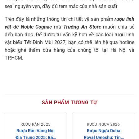
seal nguyên vẹn, đầy đủ tem mác của nhà sản xuất
Trên đây là những thông tin chi tiết về sản phẩm
rượu linh
vật dê Noble Cognac
mà
Trường An Store
muốn chia sẻ
đến bạn đọc. Để được tư vấn kỹ hơn về các loại rượu linh
vật biếu Tết Đinh Mùi 2027, bạn có thể liên hệ qua hotline
hoặc ghé thăm cửa hàng của chúng tôi tại Hà Nội và
TP.HCM.
SẢN PHẨM TƯƠNG TỰ
RƯỢU RẮN 2025
RƯỢU NGỰA 2026
HẾT HÀNG
Rượu Rắn Vàng Nội
Rượu Ngựa Doha
Địa Trung 2025: Báo
Royal Umeshu: Tinh