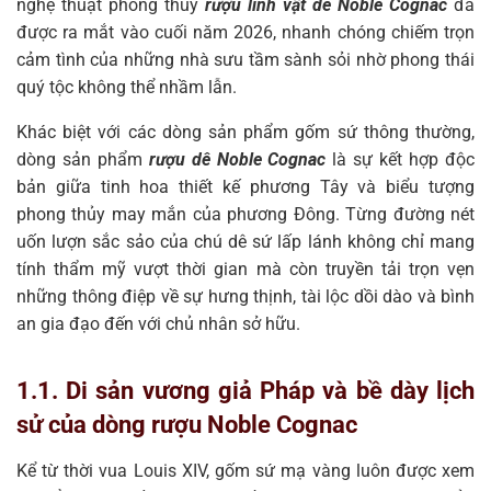
nghệ thuật phong thủy
rượu linh vật dê Noble Cognac
đã
được ra mắt vào cuối năm 2026, nhanh chóng chiếm trọn
cảm tình của những nhà sưu tầm sành sỏi nhờ phong thái
quý tộc không thể nhầm lẫn.
Khác biệt với các dòng sản phẩm gốm sứ thông thường,
dòng sản phẩm
rượu dê Noble Cognac
là sự kết hợp độc
bản giữa tinh hoa thiết kế phương Tây và biểu tượng
phong thủy may mắn của phương Đông. Từng đường nét
uốn lượn sắc sảo của chú dê sứ lấp lánh không chỉ mang
tính thẩm mỹ vượt thời gian mà còn truyền tải trọn vẹn
những thông điệp về sự hưng thịnh, tài lộc dồi dào và bình
an gia đạo đến với chủ nhân sở hữu.
1.1. Di sản vương giả Pháp và bề dày lịch
sử của dòng rượu Noble Cognac
Kể từ thời vua Louis XIV, gốm sứ mạ vàng luôn được xem