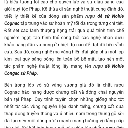
là biểu tượng tối cao cho quyền lực và sự giàu sang của
giới quý tộc Pháp. Kế thừa di sản nghệ thuật cung đình đó,
triết lý thiết kế của dòng sản phẩm
rượu dê sứ Noble
Cognac
tập trung vào sự hoàn mỹ tối đa trong từng chi tiết.
Đất sét cao lanh thượng hạng trải qua quá trình tinh chế
nghiêm ngặt, tạo hình thủ công bởi các nghệ nhân điêu
khắc hàng đầu và nung ở nhiệt độ cao để đạt độ bền vĩnh
cửu. Sau đó, công nghệ mạ vàng hiện đại giúp phủ một lớp
kim loại quý sáng bóng lên toàn bộ bề mặt, tạo nên một
tác phẩm nghệ thuật lộng lẫy mang tên
rượu dê Noble
Congac sứ Pháp
.
Bên trong lớp vỏ sứ vàng vương giả đó là chất rượu
Cognac hảo hạng được chưng cất và đóng chai nguyên
bản tại Pháp. Quy trình tuyển chọn những giống nho tốt
nhất từ các vùng nguyên liệu danh tiếng, chưng cất qua
tháp đồng truyền thống và ủ nhiều năm trong thùng gỗ sồi
đã tạo nên một dòng rượu mạnh mang hương vị đẳng cấp
thế giới. Sự kết hợp hoàn mỹ này giúp tác phẩm
rượu linh