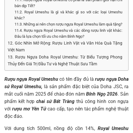
bán dịp Tết?
11.2. Royal Umeshu là gì và khác gì so với các loại Umeshu
khác?
11.3. Những ai nên chọn rượu ngựa Royal Umeshu làm quà tặng?
11.4. Rượu ngựa Royal Umeshu và các dòng rượu linh vật khác:
Đâu là lựa chọn tối ưu cho năm Bính Ngọ?
12. Góc Nhìn Mở Rộng: Rượu Linh Vật và Văn Hóa Quà Tặng
Việt Nam
13. Rượu Ngựa Doha Royal Umeshu: Từ Biểu Tượng Phong
Thủy Đến Giá Trị Đầu Tư và Nghệ Thuật Sưu Tầm
Rượu ngựa Royal Umeshu
có tên đầy đủ là
rượu ngựa Doha
sứ Royal Umeshu,
là sản phẩm đặc biệt của Doha JSC, ra
mắt cuối năm 2025 để chào đón năm
Bính Ngọ 2026
. Sản
phẩm kết hợp
chai sứ Bát Tràng
thủ công hình con ngựa
với
rượu mơ Yên Tử
cao cấp, tạo nên tác phẩm nghệ thuật
độc đáo.
Với dung tích 500ml, nồng độ cồn 14%,
Royal Umeshu