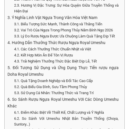
2.3. Hương Vị Đặc Trưng: Sự Hòa Quyện Giữa Truyền Thống và
Hiện Đại
3. Ý Nghĩa Linh Vật Ngựa Trong Văn Hóa Việt Nam
3.1. Biểu Tượng Sức Mạnh, Thành Công và Thăng Tiến
3.2. Vai Trò Của Ngựa Trong Phong Thủy Năm Bính Ngọ 2026
3.3. Lý Do Rượu Ngựa Được Ưa Chuộng Làm Quà Tặng Dịp Tết
4. Hướng Dẫn Thưởng Thức Rượu Ngựa Royal Umeshu
4.1. Các Cách Thưởng Thức Chuẩn Nhật và Việt
4.2. Kết Hợp Món Ăn Để Tôn Vị Rượu
4.3. Trải Nghiệm Thưởng Thức Đặc Biệt Dịp Lễ, Tết
5. Đối Tượng Sử Dụng và Ứng Dụng Thực Tiễn rượu ngựa
Doha Royal Umeshu
5.1. Quà Tặng Doanh Nghiệp và Đối Tác Cao Cấp
5.2. Quà Biếu Gia Đình, Sưu Tầm Phong Thủy
5.3. Sử Dụng Cá Nhân: Thưởng Thức và Trang Trí
6. So Sánh Rượu Ngựa Royal Umeshu Với Các Dòng Umeshu
Khác
6.1. Điểm Khác Biệt Về Thiết Kế, Chất Lượng và Ý Nghĩa
6.2. So Sánh Với Umeshu Nhật Bản Truyền Thống (Choya,
Suntory…)