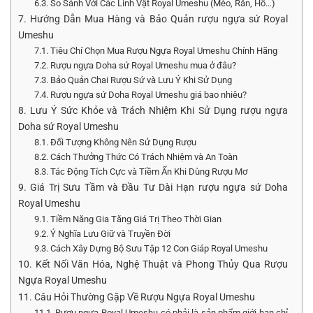
6.3. So Sánh Với Các Linh Vật Royal Umeshu (Mèo, Rắn, Hổ…)
7. Hướng Dẫn Mua Hàng và Bảo Quản rượu ngựa sứ Royal
Umeshu
7.1. Tiêu Chí Chọn Mua Rượu Ngựa Royal Umeshu Chính Hãng
7.2. Rượu ngựa Doha sứ Royal Umeshu mua ở đâu?
7.3. Bảo Quản Chai Rượu Sứ và Lưu Ý Khi Sử Dụng
7.4. Rượu ngựa sứ Doha Royal Umeshu giá bao nhiêu?
8. Lưu Ý Sức Khỏe và Trách Nhiệm Khi Sử Dụng rượu ngựa
Doha sứ Royal Umeshu
8.1. Đối Tượng Không Nên Sử Dụng Rượu
8.2. Cách Thưởng Thức Có Trách Nhiệm và An Toàn
8.3. Tác Động Tích Cực và Tiềm Ẩn Khi Dùng Rượu Mơ
9. Giá Trị Sưu Tầm và Đầu Tư Dài Hạn rượu ngựa sứ Doha
Royal Umeshu
9.1. Tiềm Năng Gia Tăng Giá Trị Theo Thời Gian
9.2. Ý Nghĩa Lưu Giữ và Truyền Đời
9.3. Cách Xây Dựng Bộ Sưu Tập 12 Con Giáp Royal Umeshu
10. Kết Nối Văn Hóa, Nghệ Thuật và Phong Thủy Qua Rượu
Ngựa Royal Umeshu
11. Câu Hỏi Thường Gặp Về Rượu Ngựa Royal Umeshu
11.1. Rượu ngựa Royal Umeshu có phải là sản phẩm giới hạn chỉ