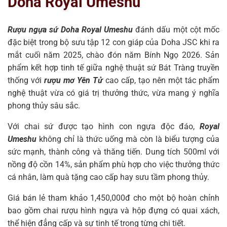
Doha Royal Umeshu
Rượu ngựa sứ Doha Royal Umeshu
đánh dấu một cột mốc
đặc biệt trong bộ sưu tập 12 con giáp của Doha JSC khi ra
mắt cuối năm 2025, chào đón năm Bính Ngọ 2026. Sản
phẩm kết hợp tinh tế giữa nghệ thuật sứ Bát Tràng truyền
thống với
rượu mơ Yên Tử
cao cấp, tạo nên một tác phẩm
nghệ thuật vừa có giá trị thưởng thức, vừa mang ý nghĩa
phong thủy sâu sắc.
Với chai sứ được tạo hình con ngựa độc đáo,
Royal
Umeshu
không chỉ là thức uống mà còn là biểu tượng của
sức mạnh, thành công và thăng tiến. Dung tích 500ml với
nồng độ cồn 14%, sản phẩm phù hợp cho việc thưởng thức
cá nhân, làm quà tặng cao cấp hay sưu tầm phong thủy.
Giá bán lẻ tham khảo 1,450,000đ cho một bộ hoàn chỉnh
bao gồm chai rượu hình ngựa và hộp đựng có quai xách,
thể hiện đẳng cấp và sự tinh tế trong từng chi tiết.