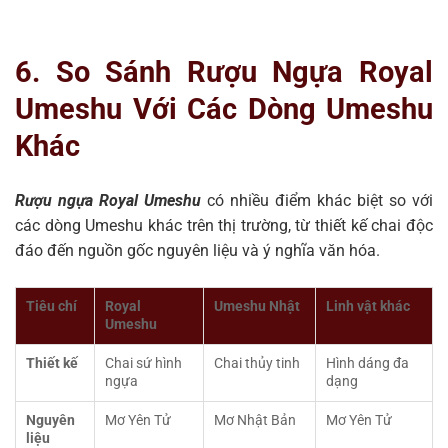
6. So Sánh Rượu Ngựa Royal
Umeshu Với Các Dòng Umeshu
Khác
Rượu ngựa Royal Umeshu
có nhiều điểm khác biệt so với
các dòng Umeshu khác trên thị trường, từ thiết kế chai độc
đáo đến nguồn gốc nguyên liệu và ý nghĩa văn hóa.
Tiêu chí
Royal
Umeshu Nhật
Linh vật khác
Umeshu
Thiết kế
Chai sứ hình
Chai thủy tinh
Hình dáng đa
ngựa
dạng
Nguyên
Mơ Yên Tử
Mơ Nhật Bản
Mơ Yên Tử
liệu