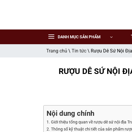
CẢNH BÁO!
Bỏ
qua
nội
truonganstore.com không mua bán rượu qua mạng internet, websit
dung
DANH MỤC SẢN PHẨM
Các sản phẩm rượu không dành cho người dưới 18 tuổi và phụ
Trang chủ
\
Tin tức
\
Rượu Dê Sứ Nội Đị
Bạn có chắc chắn bạn muốn tiếp tục truy cập trang web hay k
Tôi dưới 18 tuổi
Tôi đã trên 18 tuổi
RƯỢU DÊ SỨ NỘI Đ
Nội dung chính
1. Giới thiệu tổng quan về rượu dê sứ nội địa 
2. Thông số kỹ thuật chi tiết của sản phẩm rượ