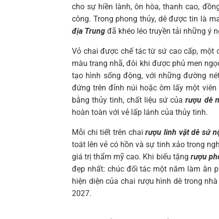
cho sự hiền lành, ôn hòa, thanh cao, đồn
công. Trong phong thủy, dê được tin là m
địa Trung
đã khéo léo truyền tải những ý ng
Vỏ chai được chế tác từ sứ cao cấp, một 
màu trang nhã, đôi khi được phủ men ngọc 
tạo hình sống động, với những đường né
đứng trên đỉnh núi hoặc ôm lấy một viên 
bằng thủy tinh, chất liệu sứ của
rượu dê n
hoàn toàn với vẻ lấp lánh của thủy tinh.
Mỗi chi tiết trên chai
rượu linh vật dê sứ n
toát lên vẻ có hồn và sự tinh xảo trong n
giá trị thẩm mỹ cao. Khi biếu tặng
rượu ph
đẹp nhất: chúc đối tác một năm làm ăn p
hiện diện của chai rượu hình dê trong nh
2027.