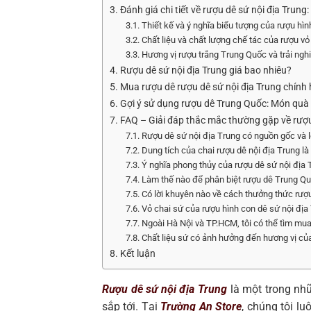
3. Đánh giá chi tiết về rượu dê sứ nội địa Trun
3.1. Thiết kế và ý nghĩa biểu tượng của rượu hì
3.2. Chất liệu và chất lượng chế tác của rượu v
3.3. Hương vị rượu trắng Trung Quốc và trải ng
4. Rượu dê sứ nội địa Trung giá bao nhiêu?
5. Mua rượu dê rượu dê sứ nội địa Trung chính 
6. Gợi ý sử dụng rượu dê Trung Quốc: Món quà t
7. FAQ – Giải đáp thắc mắc thường gặp về rượu
7.1. Rượu dê sứ nội địa Trung có nguồn gốc và l
7.2. Dung tích của chai rượu dê nội địa Trung l
7.3. Ý nghĩa phong thủy của rượu dê sứ nội địa 
7.4. Làm thế nào để phân biệt rượu dê Trung Q
7.5. Có lời khuyên nào về cách thưởng thức rượ
7.6. Vỏ chai sứ của rượu hình con dê sứ nội đị
7.7. Ngoài Hà Nội và TP.HCM, tôi có thể tìm mu
7.8. Chất liệu sứ có ảnh hưởng đến hương vị củ
8. Kết luận
Rượu dê sứ nội địa Trung
là một trong nh
sắp tới. Tại
Trường An Store
, chúng tôi l