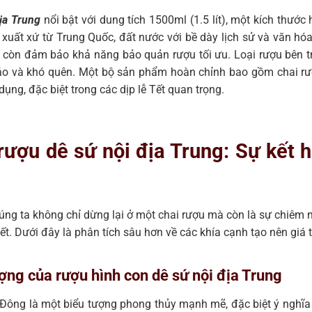
ịa Trung
nổi bật với dung tích 1500ml (1.5 lít), một kích thước
xuất xứ từ Trung Quốc, đất nước với bề dày lịch sử và văn hóa 
à còn đảm bảo khả năng bảo quản rượu tối ưu. Loại rượu bên t
o và khó quên. Một bộ sản phẩm hoàn chỉnh bao gồm chai rượ
 dụng, đặc biệt trong các dịp lễ Tết quan trọng.
ề rượu dê sứ nội địa Trung: Sự kết
húng ta không chỉ dừng lại ở một chai rượu mà còn là sự chiêm
ết. Dưới đây là phân tích sâu hơn về các khía cạnh tạo nên giá
ượng của rượu hình con dê sứ nội địa Trung
Đông là một biểu tượng phong thủy mạnh mẽ, đặc biệt ý nghĩa