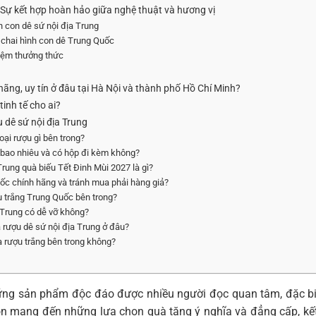
g: Sự kết hợp hoàn hảo giữa nghệ thuật và hương vị
nh con dê sứ nội địa Trung
ỏ chai hình con dê Trung Quốc
hiệm thưởng thức
hãng, uy tín ở đâu tại Hà Nội và thành phố Hồ Chí Minh?
inh tế cho ai?
 dê sứ nội địa Trung
oại rượu gì bên trong?
à bao nhiêu và có hộp đi kèm không?
Trung quà biếu Tết Đinh Mùi 2027 là gì?
uốc chính hãng và tránh mua phải hàng giả?
u trắng Trung Quốc bên trong?
a Trung có dễ vỡ không?
a rượu dê sứ nội địa Trung ở đâu?
a rượu trắng bên trong không?
ững sản phẩm độc đáo được nhiều người đọc quan tâm, đặc bi
uôn mang đến những lựa chọn quà tặng ý nghĩa và đẳng cấp, kế