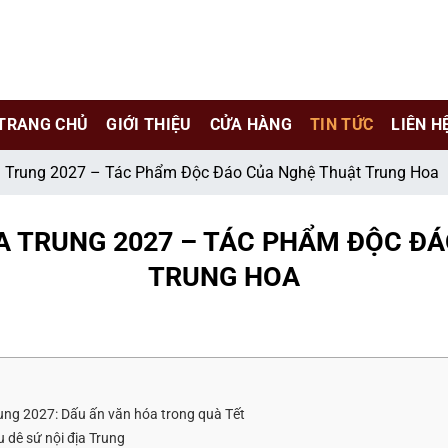
e chỉ là kênh giới thiệu thông tin các sản phẩm từ những công t
TRANG CHỦ
GIỚI THIỆU
CỬA HÀNG
TIN TỨC
LIÊN H
 nữ đang mang thai.
a Trung 2027 – Tác Phẩm Độc Đáo Của Nghệ Thuật Trung Hoa
hông?
ỊA TRUNG 2027 – TÁC PHẨM ĐỘC Đ
TRUNG HOA
Trung 2027: Dấu ấn văn hóa trong quà Tết
u dê sứ nội địa Trung