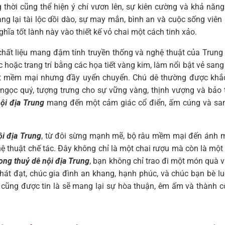
g thời cũng thể hiện ý chí vươn lên, sự kiên cường và khả năn
ang lại tài lộc dồi dào, sự may mắn, bình an và cuộc sống viê
hĩa tốt lành này vào thiết kế vỏ chai một cách tinh xảo.
chất liệu mang đậm tính truyền thống và nghệ thuật của Trun
hoặc trang trí bằng các họa tiết vàng kim, làm nổi bật vẻ san
t mềm mại nhưng đầy uyển chuyển. Chú dê thường được khắc họ
ngọc quý, tượng trưng cho sự vững vàng, thịnh vượng và bảo to
ội địa Trung
mang đến một cảm giác cổ điển, ấm cúng và sang 
ội địa Trung
, từ đôi sừng mạnh mẽ, bộ râu mềm mại đến ánh m
ghệ thuật chế tác. Đây không chỉ là một chai rượu mà còn là m
ong thuỷ dê nội địa Trung
, bạn không chỉ trao đi một món quà 
hát đạt, chúc gia đình an khang, hạnh phúc, và chúc bạn bè l
à cũng được tin là sẽ mang lại sự hòa thuận, êm ấm và thành 