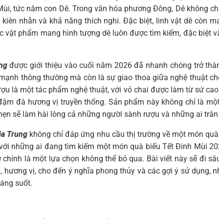
Mùi, tức năm con Dê. Trong văn hóa phương Đông, Dê không chỉ
 kiên nhẫn và khả năng thích nghi. Đặc biệt, linh vật dê còn m
các vật phẩm mang hình tượng dê luôn được tìm kiếm, đặc biệt 
ng
được giới thiệu vào cuối năm 2026 đã nhanh chóng trở thà
 mạnh thông thường mà còn là sự giao thoa giữa nghệ thuật c
ượu là một tác phẩm nghệ thuật, với vỏ chai được làm từ sứ cao
 đậm đà hương vị truyền thống. Sản phẩm này không chỉ là mộ
hẹn sẽ làm hài lòng cả những người sành rượu và những ai trân 
ịa Trung
không chỉ đáp ứng nhu cầu thị trường về một món quà
 với những ai đang tìm kiếm một món quà biếu Tết Đinh Mùi 2027
g
chính là một lựa chọn không thể bỏ qua. Bài viết này sẽ đi s
 liệu, hương vị, cho đến ý nghĩa phong thủy và các gợi ý sử dụng
áng suốt.