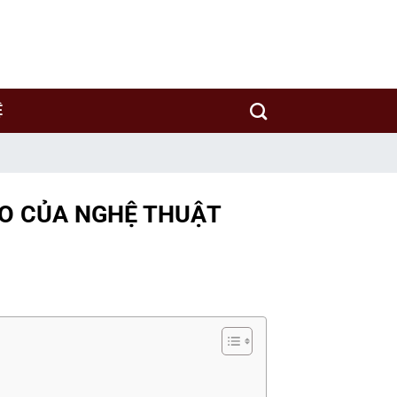
y sản xuất rượu uy tín trên thế giới.
Ệ
ÁO CỦA NGHỆ THUẬT