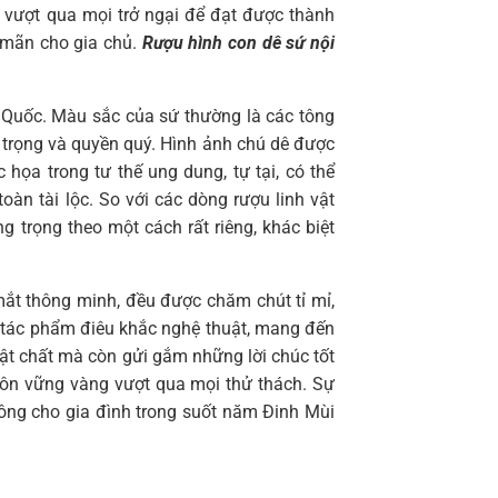
g vượt qua mọi trở ngại để đạt được thành
n mãn cho gia chủ.
Rượu hình con dê sứ nội
g Quốc. Màu sắc của sứ thường là các tông
g trọng và quyền quý. Hình ảnh chú dê được
a trong tư thế ung dung, tự tại, có thể
àn tài lộc. So với các dòng rượu linh vật
trọng theo một cách rất riêng, khác biệt
ắt thông minh, đều được chăm chút tỉ mỉ,
ột tác phẩm điêu khắc nghệ thuật, mang đến
vật chất mà còn gửi gắm những lời chúc tốt
uôn vững vàng vượt qua mọi thử thách. Sự
công cho gia đình trong suốt năm Đinh Mùi