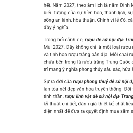
hết. Năm 2027, theo âm lịch là năm Đinh 
biểu tượng của sự hiền hòa, thanh lịch, sự
sống an lành, hòa thuận. Chính vì lẽ đó, 
đầy ý nghĩa.
Trong bối cảnh đó,
rượu dê sứ nội địa Tru
Mùi 2027. Đây không chỉ là một loại rượu
và tinh hoa rượu trắng bản địa. Mỗi chai r
chứa bên trong là rượu trắng Trung Quốc
trí mang ý nghĩa phong thủy sâu sắc, hứa 
Sự ra đời của
rượu phong thuỷ dê sứ nội đ
lan tỏa nét đẹp văn hóa truyền thống. Đối
tinh thần,
rượu linh vật dê sứ nội địa Trun
kỹ thuật chi tiết, đánh giá thiết kế, chất
diện nhất để đưa ra quyết định mua sắm s