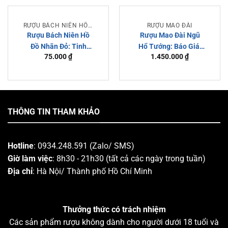
RƯỢU BÁCH NIÊN HỒ ĐỒ
RƯỢU MAO ĐÀI
Rượu Bách Niên Hồ
Rượu Mao Đài Ngũ
Đồ Nhãn Đỏ: Tinh
Hổ Tướng: Báo Giá,
75.000
₫
1.450.000
₫
Hoa Baijiu Cao Cấp
Đặc Điểm, Nơi Bán
Từ Quý Châu
THÔNG TIN THAM KHẢO
Hotline
: 0934.248.591 (Zalo/ SMS)
Giờ làm việc
: 8h30 - 21h30 (tất cả các ngày trong tuần)
Địa chỉ
: Hà Nội/ Thành phố Hồ Chí Minh
Thưởng thức có trách nhiệm
Các sản phẩm rượu không dành cho người dưới 18 tuổi và