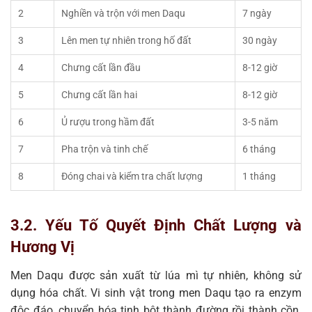
2
Nghiền và trộn với men Daqu
7 ngày
3
Lên men tự nhiên trong hố đất
30 ngày
4
Chưng cất lần đầu
8-12 giờ
5
Chưng cất lần hai
8-12 giờ
6
Ủ rượu trong hầm đất
3-5 năm
7
Pha trộn và tinh chế
6 tháng
8
Đóng chai và kiểm tra chất lượng
1 tháng
3.2. Yếu Tố Quyết Định Chất Lượng và
Hương Vị
Men Daqu được sản xuất từ lúa mì tự nhiên, không sử
dụng hóa chất. Vi sinh vật trong men Daqu tạo ra enzym
độc đáo, chuyển hóa tinh bột thành đường rồi thành cồn.