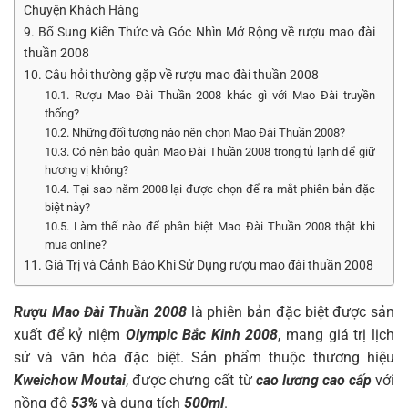
Chuyện Khách Hàng
9. Bổ Sung Kiến Thức và Góc Nhìn Mở Rộng về rượu mao đài
thuần 2008
10. Câu hỏi thường gặp về rượu mao đài thuần 2008
10.1. Rượu Mao Đài Thuần 2008 khác gì với Mao Đài truyền
thống?
10.2. Những đối tượng nào nên chọn Mao Đài Thuần 2008?
10.3. Có nên bảo quản Mao Đài Thuần 2008 trong tủ lạnh để giữ
hương vị không?
10.4. Tại sao năm 2008 lại được chọn để ra mắt phiên bản đặc
biệt này?
10.5. Làm thế nào để phân biệt Mao Đài Thuần 2008 thật khi
mua online?
11. Giá Trị và Cảnh Báo Khi Sử Dụng rượu mao đài thuần 2008
Rượu Mao Đài Thuần 2008
là phiên bản đặc biệt được sản
xuất để kỷ niệm
Olympic Bắc Kinh 2008
, mang giá trị lịch
sử và văn hóa đặc biệt. Sản phẩm thuộc thương hiệu
Kweichow Moutai
, được chưng cất từ
cao lương cao cấp
với
nồng độ
53%
và dung tích
500ml
.