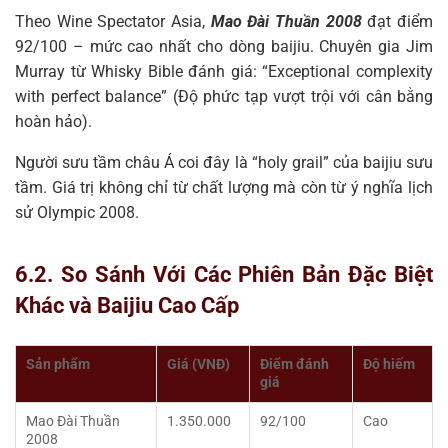
Theo Wine Spectator Asia,
Mao Đài Thuần 2008
đạt điểm
92/100 – mức cao nhất cho dòng baijiu. Chuyên gia Jim
Murray từ Whisky Bible đánh giá: “Exceptional complexity
with perfect balance” (Độ phức tạp vượt trội với cân bằng
hoàn hảo).
Người sưu tầm châu Á coi đây là “holy grail” của baijiu sưu
tầm. Giá trị không chỉ từ chất lượng mà còn từ ý nghĩa lịch
sử Olympic 2008.
6.2. So Sánh Với Các Phiên Bản Đặc Biệt
Khác và Baijiu Cao Cấp
Sản phẩm
Giá (VNĐ)
Điểm đánh
Độ hiếm
giá
Mao Đài Thuần
1.350.000
92/100
Cao
2008