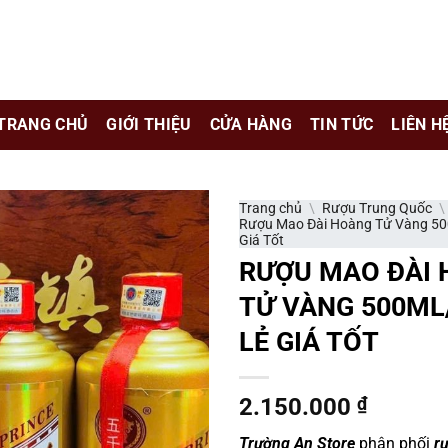
e chỉ là kênh giới thiệu thông tin các sản phẩm từ những công t
TRANG CHỦ
GIỚI THIỆU
CỬA HÀNG
TIN TỨC
LIÊN H
 nữ đang mang thai.
hông?
Trang chủ
\
Rượu Trung Quốc
Rượu Mao Đài Hoàng Tử Vàng 500
Giá Tốt
RƯỢU MAO ĐÀI
TỬ VÀNG 500ML/
LẺ GIÁ TỐT
2.150.000
₫
Trường An Store
phân phối
rư