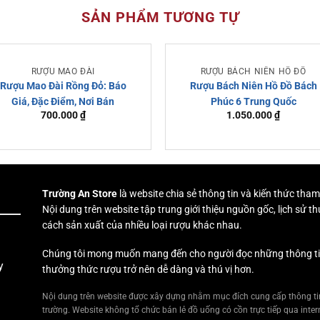
SẢN PHẨM TƯƠNG TỰ
RƯỢU MAO ĐÀI
RƯỢU BÁCH NIÊN HỒ ĐỒ
Rượu Mao Đài Rồng Đỏ: Báo
Rượu Bách Niên Hồ Đồ Bách
Giá, Đặc Điểm, Nơi Bán
Phúc 6 Trung Quốc
700.000
₫
1.050.000
₫
Trường An Store
là website chia sẻ thông tin và kiến thức tham
Nội dung trên website tập trung giới thiệu nguồn gốc, lịch sử
cách sản xuất của nhiều loại rượu khác nhau.
Chúng tôi mong muốn mang đến cho người đọc những thông tin h
y
thưởng thức rượu trở nên dễ dàng và thú vị hơn.
Nội dung trên website được xây dựng nhằm mục đích cung cấp thông tin
trường. Website không tổ chức bán lẻ đồ uống có cồn trực tiếp qua inter