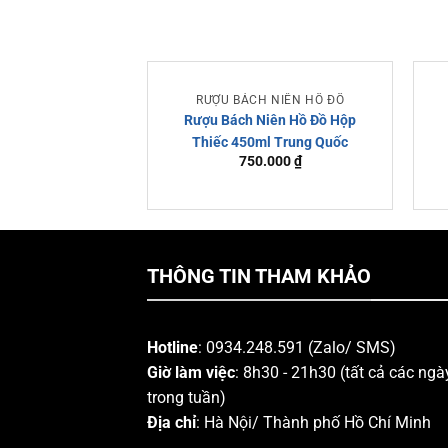
RƯỢU BÁCH NIÊN HỒ ĐỒ
Rượu Bách Niên Hồ Đồ Hộp
Thiếc 450ml Trung Quốc
750.000
₫
THÔNG TIN THAM KHẢO
Hotline
: 0934.248.591 (Zalo/ SMS)
Giờ làm việc
: 8h30 - 21h30 (tất cả các ngà
trong tuần)
Địa chỉ
: Hà Nội/ Thành phố Hồ Chí Minh