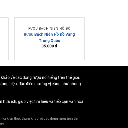
RƯỢU BÁCH NIÊN HỒ ĐỒ
RƯỢU MA
Rượu Bách Niên Hồ Đồ Vàng
Rượu Mao Đài 
Trung Quốc
Tinh Hoa Quố
85.000
₫
1.850.
Ho
 khảo về các dòng rượu nổi tiếng trên thế giới.
 thương hiệu, đặc điểm hương vị cũng như phong
ữu ích, giúp việc tìm hiểu và tiếp cận văn hóa
 và kiến thức tham khảo về các dòng rượu trên thị
net.