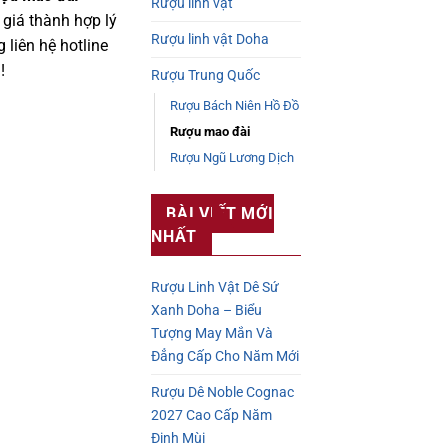
Rượu linh vật
 giá thành hợp lý
Rượu linh vật Doha
 liên hệ hotline
!
Rượu Trung Quốc
Rượu Bách Niên Hồ Đồ
Rượu mao đài
Rượu Ngũ Lương Dịch
BÀI VIẾT MỚI
NHẤT
Rượu Linh Vật Dê Sứ
Xanh Doha – Biểu
Tượng May Mắn Và
Đẳng Cấp Cho Năm Mới
Rượu Dê Noble Cognac
2027 Cao Cấp Năm
Đinh Mùi