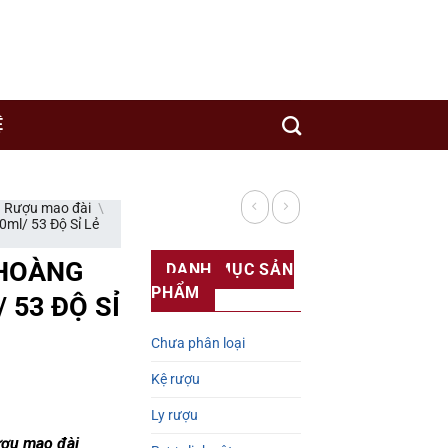
y sản xuất rượu uy tín trên thế giới.
Ệ
\
Rượu mao đài
\
ml/ 53 Độ Sỉ Lẻ
 HOÀNG
DANH MỤC SẢN
PHẨM
 53 ĐỘ SỈ
Chưa phân loại
Kệ rượu
Ly rượu
ợu mao đài